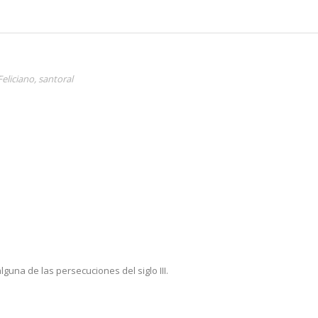
Feliciano
,
santoral
lguna de las persecuciones del siglo III.