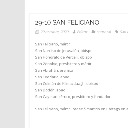
29-10 SAN FELICIANO
29 octubre, 2020
Editor
santoral
San 
San Feliciano, mártir
San Narciso de Jerusalén, obispo
San Honorato de Vercelli, obispo
San Zenobio, presbítero y mártir
San Abrahán, eremita
San Teodario, abad
San Colmán de Kilmacduagh, obispo
San Dodón, abad
San Cayetano Errico, presbítero y fundador
San Feliciano, mártir. Padeció martirio en Cartago en a