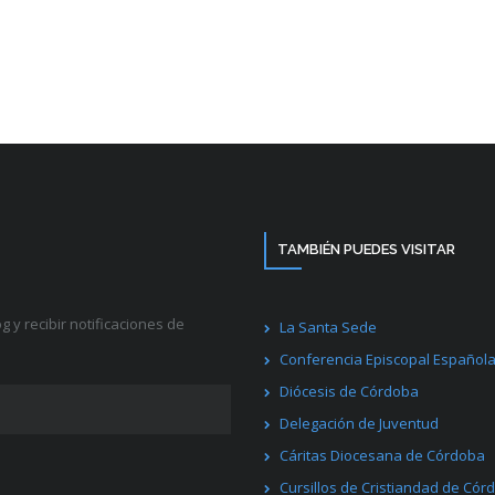
TAMBIÉN PUEDES VISITAR
g y recibir notificaciones de
La Santa Sede
Conferencia Episcopal Español
Diócesis de Córdoba
Delegación de Juventud
Cáritas Diocesana de Córdoba
Cursillos de Cristiandad de Cór