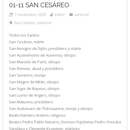
01-11 SAN CESÁREO
1 noviembre, 2020
Editor
santoral
San Cesáreo
,
santoral
Todos los Santos
San Cesáreo, mártir
San Benigno de Dijón, presbítero y mártir
San Austremonio de Auvernia, obispo
San Marcelo de París, obispo
San Rómulo, abad y presbítero
San Severino, monje
San Magno de Milán, obispo
San Vigor de Bayeux, obispo
San Licinio de Angers, obispo
San Maturino, presbítero
San Audomaro de Thérouanne, monje y obispo
Beato Rainiero Aretino, religioso
Beatos Pedro Pablo Navarro, Dionisio Fujishima, Pedro Onizuka
Sandayu y Clemente Kyuemon, mártires