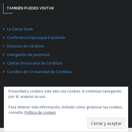
TAMBIÉN PUEDES VISITAR
La Santa Sede
Conferencia Episcopal Española
Diócesis de Córdoba
Delegación de Juventud
Cáritas Diocesana de Córdoba
Cursillos de Cristiandad de Córdoba
Privacidad y cookies: este sitio usa cookies. Si continúas navegando
por él, aceptas su uso.
Para obtener más información, incluido cómo gestionar las cookies,
Desarrollado por
Think Up Themes Ltd
. Creado con
WordPress
.
consulta:
Política de cookies