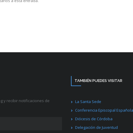
tarios a esta entrada.
TAMBIÉN PUEDES VISITAR
g y recibir notificaciones de
La Santa Sede
Conferencia Episcopal Español
Diócesis de Córdoba
Delegación de Juventud