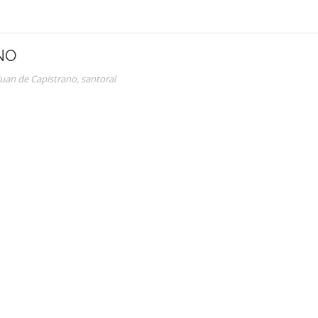
NO
Juan de Capistrano
,
santoral