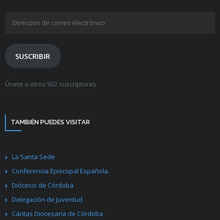
Dirección
de
correo
electrónico
SUSCRIBIR
Únete a otros 902 suscriptores
TAMBIÉN PUEDES VISITAR
La Santa Sede
Conferencia Episcopal Española
Diócesis de Córdoba
Delegación de Juventud
Cáritas Diocesana de Córdoba