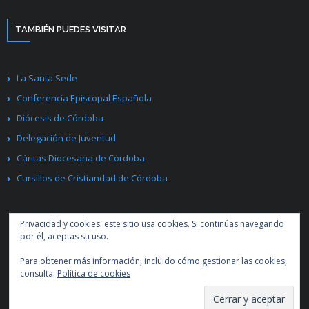
TAMBIÉN PUEDES VISITAR
La Santa Sede
Conferencia Episcopal Española
Diócesis de Córdoba
Delegación de Juventud
Cáritas Diocesana de Córdoba
Cursillos de Cristiandad de Córdoba
Privacidad y cookies: este sitio usa cookies. Si continúas navegando
por él, aceptas su uso.
Para obtener más información, incluido cómo gestionar las cookies,
Desarrollado por
Think Up Themes Ltd
. Creado con
WordPress
.
consulta:
Política de cookies