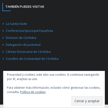
TAMBIÉN PUEDES VISITAR
La Santa Sede
Conferencia Episcopal Española
Diócesis de Córdoba
Delegación de Juventud
Cáritas Diocesana de Córdoba
Cursillos de Cristiandad de Córdoba
Privacidad y cookies: este sitio usa cookies. Si continúas navegando
por él, aceptas su uso.
Para obtener más información, incluido cómo gestionar las cookies,
Desarrollado por
Think Up Themes Ltd
. Creado con
WordPress
.
consulta:
Política de cookies