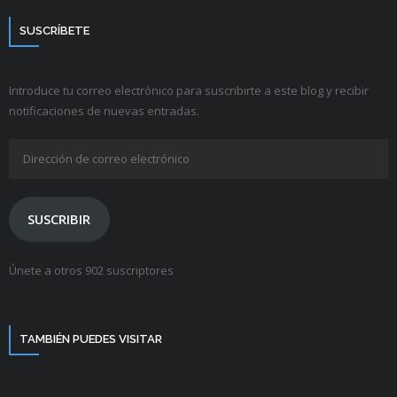
SUSCRÍBETE
Introduce tu correo electrónico para suscribirte a este blog y recibir
notificaciones de nuevas entradas.
Dirección
de
correo
electrónico
SUSCRIBIR
Únete a otros 902 suscriptores
TAMBIÉN PUEDES VISITAR