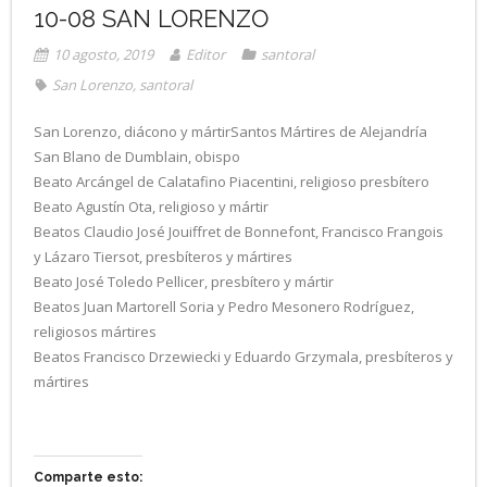
10-08 SAN LORENZO
10 agosto, 2019
Editor
santoral
San Lorenzo
,
santoral
San Lorenzo, diácono y mártirSantos Mártires de Alejandría
San Blano de Dumblain, obispo
Beato Arcángel de Calatafino Piacentini, religioso presbítero
Beato Agustín Ota, religioso y mártir
Beatos Claudio José Jouiffret de Bonnefont, Francisco Frangois
y Lázaro Tiersot, presbíteros y mártires
Beato José Toledo Pellicer, presbítero y mártir
Beatos Juan Martorell Soria y Pedro Mesonero Rodríguez,
religiosos mártires
Beatos Francisco Drzewiecki y Eduardo Grzymala, presbíteros y
mártires
Comparte esto: