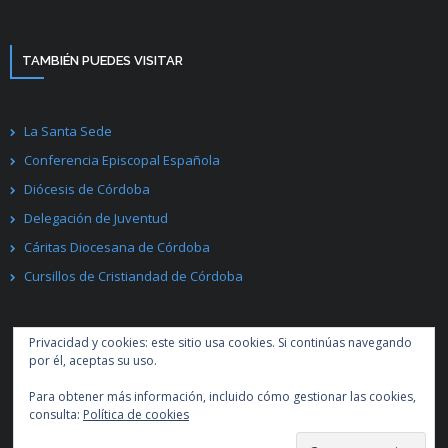
TAMBIÉN PUEDES VISITAR
La Santa Sede
Conferencia Episcopal Española
Diócesis de Córdoba
Delegación de Juventud
Cáritas Diocesana de Córdoba
Cursillos de Cristiandad de Córdoba
Privacidad y cookies: este sitio usa cookies. Si continúas navegando
por él, aceptas su uso.
Para obtener más información, incluido cómo gestionar las cookies,
Desarrollado por
Think Up Themes Ltd
. Creado con
WordPress
.
consulta:
Política de cookies