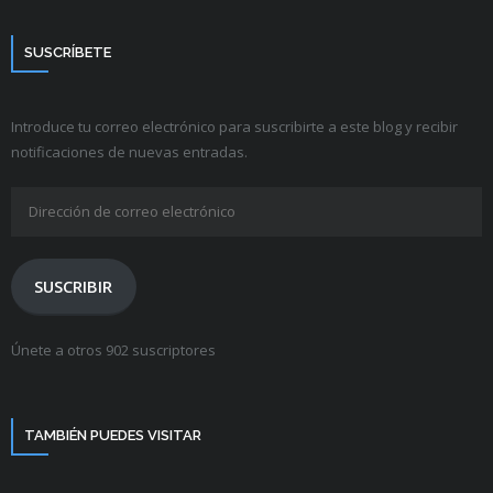
SUSCRÍBETE
Introduce tu correo electrónico para suscribirte a este blog y recibir
notificaciones de nuevas entradas.
Dirección
de
correo
electrónico
SUSCRIBIR
Únete a otros 902 suscriptores
TAMBIÉN PUEDES VISITAR