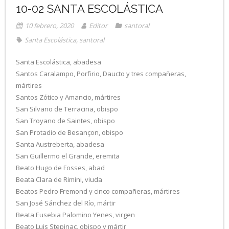
10-02 SANTA ESCOLÁSTICA
10 febrero, 2020
Editor
santoral
Santa Escolástica
,
santoral
Santa Escolástica, abadesa
Santos Caralampo, Porfirio, Daucto y tres compañeras,
mártires
Santos Zótico y Amancio, mártires
San Silvano de Terracina, obispo
San Troyano de Saintes, obispo
San Protadio de Besançon, obispo
Santa Austreberta, abadesa
San Guillermo el Grande, eremita
Beato Hugo de Fosses, abad
Beata Clara de Rimini, viuda
Beatos Pedro Fremond y cinco compañeras, mártires
San José Sánchez del Río, mártir
Beata Eusebia Palomino Yenes, virgen
Beato Luis Stepinac, obispo y mártir