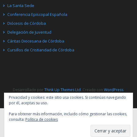
La Santa Sede
Conferencia Episcopal Española
Diócesis de Córdoba
Delegación de Juventud
Cáritas Diocesana de Córdoba
Cursillos de Cristiandad de Córdoba
Desarrollado por
Think Up Themes Ltd
. Creado con
WordPress
.
Privacidad y cookies: este sitio usa cookies. Si continúas navegando
por él, aceptas su uso.
Para obtener más información, incluido cómo gestionar las cookies,
consulta:
Política de cookies