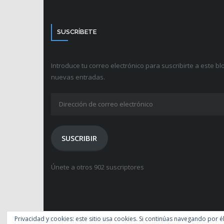
SUSCRÍBETE
Introduce tu correo electrónico para suscribirte a este blo
nuevas entradas.
Dirección
de
correo
electrónico
SUSCRIBIR
Únete a otros 902 suscriptores
Desarrollado por
Think Up Themes Ltd
. Creado con
WordPr
Privacidad y cookies: este sitio usa cookies. Si continúas navegando por é