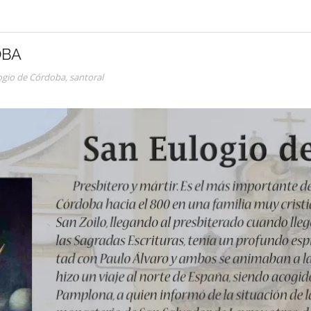
OBA
ogio de Córdoba
,
santoral