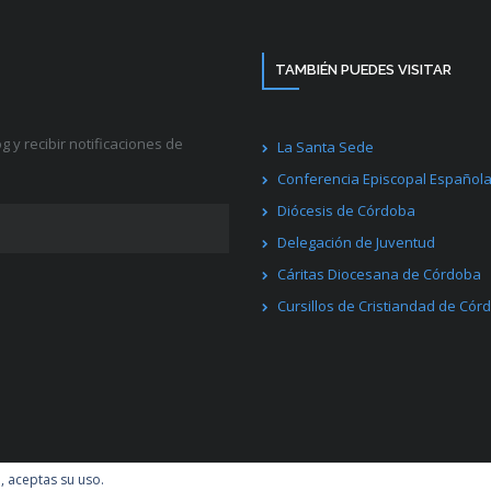
TAMBIÉN PUEDES VISITAR
g y recibir notificaciones de
La Santa Sede
Conferencia Episcopal Español
Diócesis de Córdoba
Delegación de Juventud
Cáritas Diocesana de Córdoba
Cursillos de Cristiandad de Cór
ess
.
Facebook
Twitter
l, aceptas su uso.