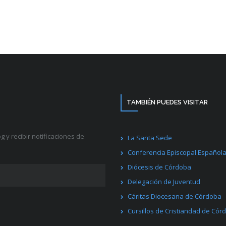
TAMBIÉN PUEDES VISITAR
g y recibir notificaciones de
La Santa Sede
Conferencia Episcopal Español
Diócesis de Córdoba
Delegación de Juventud
Cáritas Diocesana de Córdoba
Cursillos de Cristiandad de Cór